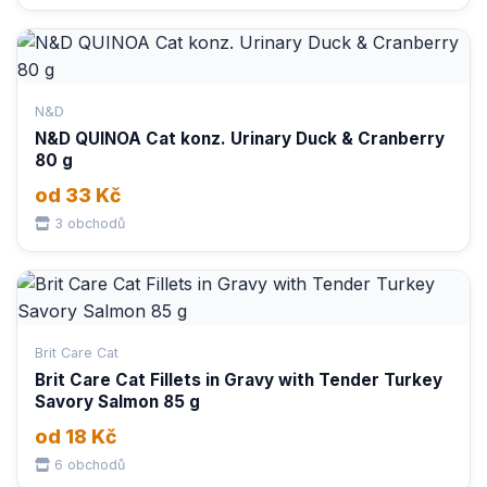
N&D
N&D QUINOA Cat konz. Urinary Duck & Cranberry
80 g
od 33 Kč
3 obchodů
Brit Care Cat
Brit Care Cat Fillets in Gravy with Tender Turkey
Savory Salmon 85 g
od 18 Kč
6 obchodů