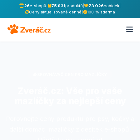
26
e-shopů
|
75 931
produktů
|
73 026
nabídek
|
Ceny aktualizované denně
|
100 % zdarma
SROVNÁVAČ CEN PRO MAZLÍČKY
Zveráč.cz: Vše pro vaše
mazlíčky za nejlepší ceny
Porovnejte ceny produktů pro psy, kočky a
další domácí mazlíčky z desítek e-shopů.