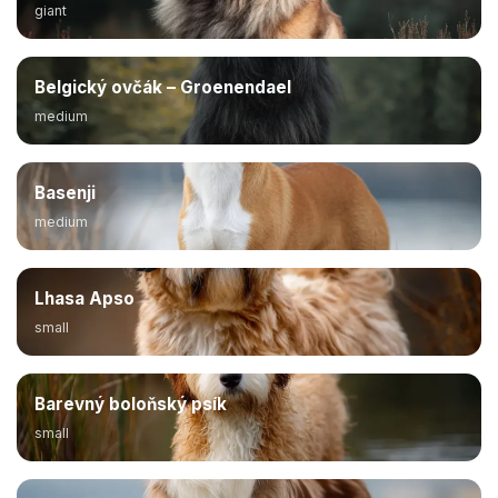
giant
Belgický ovčák – Groenendael
medium
Basenji
medium
Lhasa Apso
small
Barevný boloňský psík
small