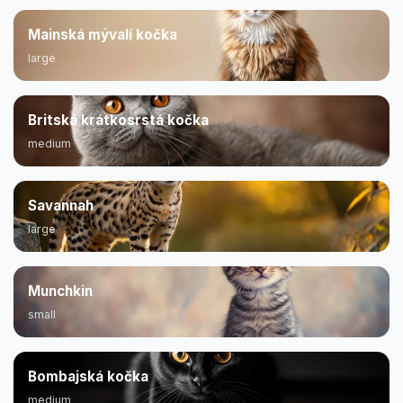
Mainská mývalí kočka
large
Britská krátkosrstá kočka
medium
Savannah
large
Munchkin
small
Bombajská kočka
medium