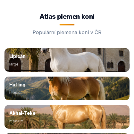
Atlas plemen koní
Populární plemena koní v ČR
Lipicán
large
Hafling
medium
Akhal-Teke
medium