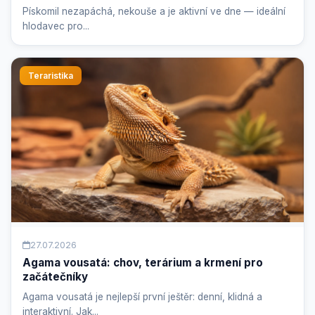
Pískomil nezapáchá, nekouše a je aktivní ve dne — ideální
hlodavec pro...
Teraristika
27.07.2026
Agama vousatá: chov, terárium a krmení pro
začátečníky
Agama vousatá je nejlepší první ještěr: denní, klidná a
interaktivní. Jak...