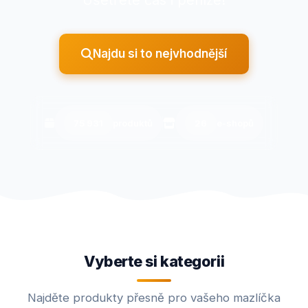
Ušetřete čas i peníze!
Najdu si to nejvhodnější
75 931
produktů
26
e-shopů
Vyberte si kategorii
Najděte produkty přesně pro vašeho mazlíčka