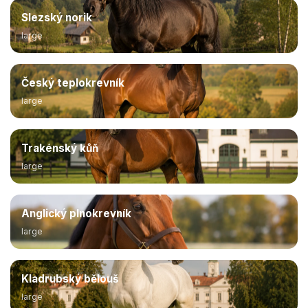
Slezský norik
large
Český teplokrevník
large
Trakénský kůň
large
Anglický plnokrevník
large
Kladrubský bělouš
large