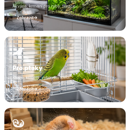
Akvária, krmení pro ryby, filtrace...
Zobrazit
Pro ptáky
Klece, krmení, vybavení klecí...
Zobrazit