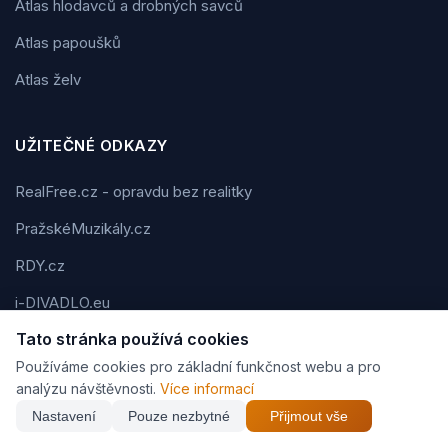
Atlas hlodavců a drobných savců
Atlas papoušků
Atlas želv
UŽITEČNÉ ODKAZY
RealFree.cz - opravdu bez realitky
PražskéMuzikály.cz
RDY.cz
i-DIVADLO.eu
Tato stránka používá cookies
BIGG.cz
Používáme cookies pro základní funkčnost webu a pro
FMAN.cz
analýzu návštěvnosti.
Více informací
eBar.cz
Nastavení
Pouze nezbytné
Přijmout vše