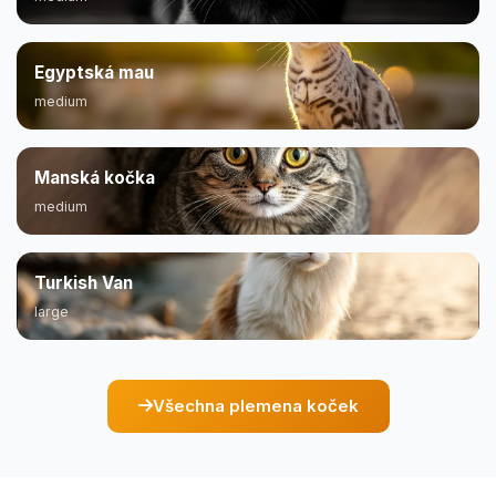
Egyptská mau
medium
Manská kočka
medium
Turkish Van
large
Všechna plemena koček