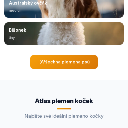
Australský ovčák
medium
Bišonek
tiny
Všechna plemena psů
Atlas plemen koček
Najděte své ideální plemeno kočky